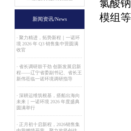
氯酸钠
模组等
新闻资讯/News
· 聚力精进，拓势新程｜一诺环
境 2026 年 Q3 销售集中营圆满
收官
· 省长调研鼓干劲 创新发展启新
程——辽宁省委副书记、省长王
新伟莅临一诺环境调研指导
· 深耕运维筑根基，搭船出海向
未来｜一诺环境 2026 年度盛典
圆满举行
· 正月初十启新程，2026销售集
中营燃情开营，聚力攻坚创佳