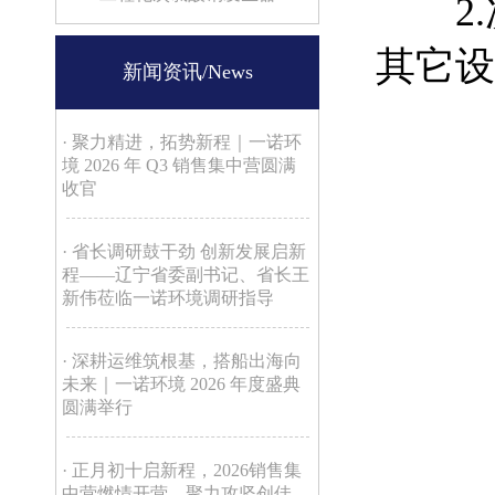
2.次
其它设
新闻资讯/News
· 聚力精进，拓势新程｜一诺环
境 2026 年 Q3 销售集中营圆满
收官
· 省长调研鼓干劲 创新发展启新
程——辽宁省委副书记、省长王
新伟莅临一诺环境调研指导
· 深耕运维筑根基，搭船出海向
未来｜一诺环境 2026 年度盛典
圆满举行
· 正月初十启新程，2026销售集
中营燃情开营，聚力攻坚创佳